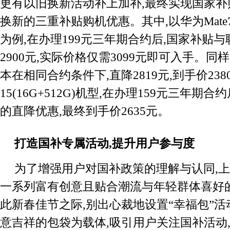
更有以旧换新活动补上加补,最终实现国家补
换新的三重补贴购机优惠。其中,以华为Mate70(
为例,在办理199元三年期合约后,国家补贴
2900元,实际价格仅需3099元即可入手。同样,iPh
本在相同合约条件下,直降2819元,到手价23
15(16G+512G)机型,在办理159元三年期合
的直降优惠,最终到手价2635元。
打造国补专
属活动,提升用户参与度
为了增强用户对国补政策的理解与认同,
一系列富有创意且贴合潮流与年轻群体喜好
此新春佳节之际,别出心裁地设置“幸福包”活
意吉祥的包袋为载体,吸引用户关注国补活动