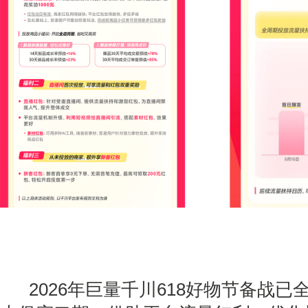
2026年巨量千川618好物节备战已