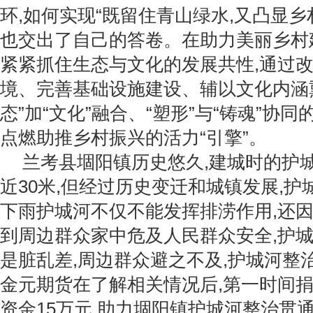
环,如何实现“既留住青山绿水,又凸显乡
也交出了自己的答卷。在助力美丽乡村
紧紧抓住生态与文化的发展共性,通过
境、完善基础设施建设、辅以文化内涵熏
态”加“文化”融合、“塑形”与“铸魂”协
点燃助推乡村振兴的活力“引擎”。
兰考县堌阳镇历史悠久,建城时的护
近30米,但经过历史变迁和城镇发展,护
下雨护城河不仅不能发挥排涝作用,还
到周边群众家中危及人民群众安全,护
是脏乱差,周边群众避之不及,护城河整
金元期货在了解相关情况后,第一时间
资金15万元,助力堌阳镇护城河整治贯